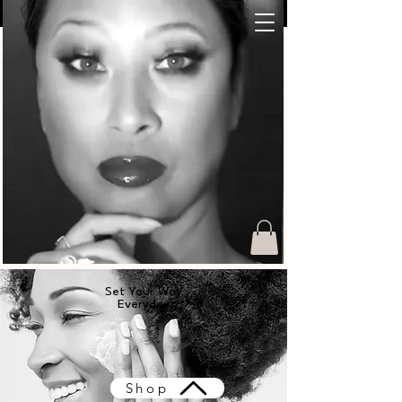
Set Your Way
Everyday
Shop